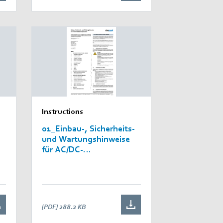
Instructions
01_Einbau-, Sicherheits-
und Wartungshinweise
für AC/DC-
Einbaukomponenten
(Einbau-, Sicherheits-
und Wartungshinweise
für AC/DC-Einbaugeräte)
[PDF]
288.2 KB
d