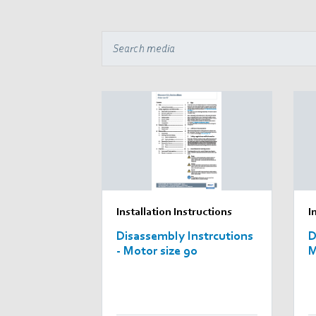
Installation Instructions
I
Disassembly Instrcutions
D
- Motor size 90
M