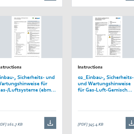
nstructions
Instructions
inbau-, Sicherheits- und
02_Einbau-, Sicherheits-
artungshinweise für
und Wartungshinweise
as-/Luftsysteme (ebm-
für Gas-Luft-Gemisch
apst Landshut)
fördernde
Einbaukomponenten
(Einbau-, Sicherheits-
und Wartungshinweise
für Luft-Gas-Gemisch-
PDF]
161.7 KB
[PDF]
345.4 KB
fördernde Geräte;
Einbau-, Sicherheits- un