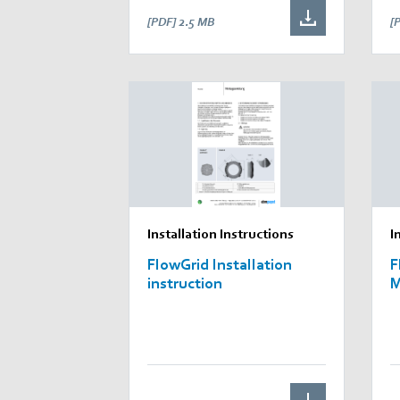
[PDF]
2.5 MB
[
Installation Instructions
I
FlowGrid Installation
F
instruction
M