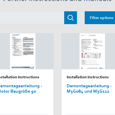
Filter options
nstallation Instructions
Installation Instructions
emontageanleitung -
Demontageanleitung -
otor Baugröße 90
M3G084 und M3G112