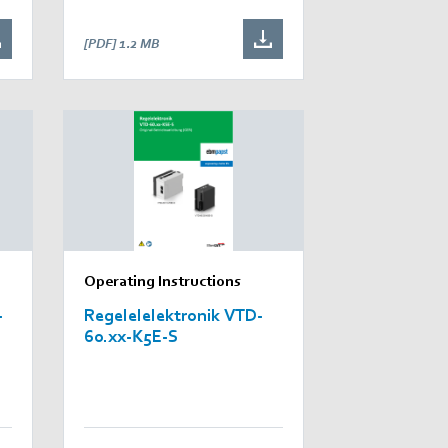
[PDF]
1.2 MB
Operating Instructions
-
Regelelelektronik VTD-
60.xx-K5E-S