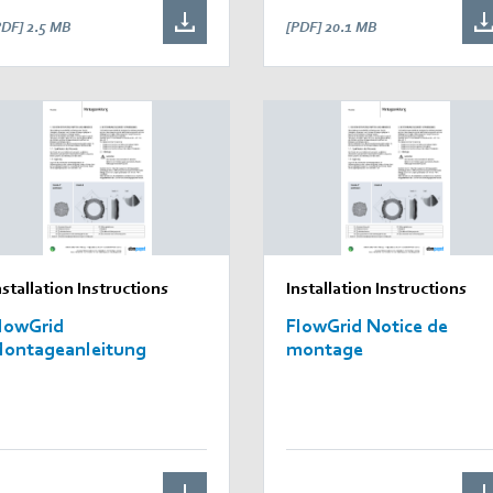
PDF]
2.5 MB
[PDF]
20.1 MB
nstallation Instructions
Installation Instructions
lowGrid
FlowGrid Notice de
ontageanleitung
montage