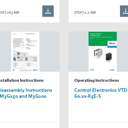
PDF]
183 MB
[PDF]
1.2 MB
nstallation Instructions
Operating Instructions
isassembly Instructions
Control Electronics VTD
 M3G150 and M3G200
60.xx-K5E-S