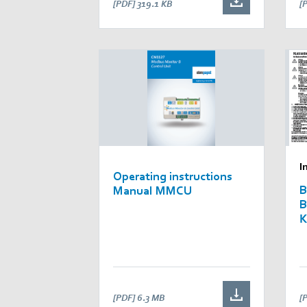
[PDF]
319.1 KB
[
I
Operating instructions
B
Manual MMCU
B
K
8
[PDF]
6.3 MB
[