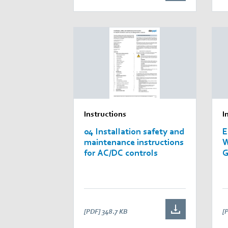
Instructions
I
04 Installation safety and
E
maintenance instructions
W
for AC/DC controls
G
p
[PDF]
348.7 KB
[