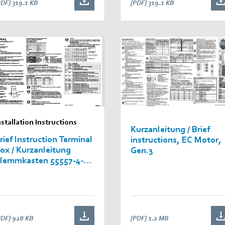
PDF]
319.1 KB
[PDF]
319.1 KB
nstallation Instructions
Kurzanleitung / Brief
rief Instruction Terminal
instructions, EC Motor,
ox / Kurzanleitung
Gen.3
lemmkasten 55557-4-
627
PDF]
928 KB
[PDF]
1.2 MB