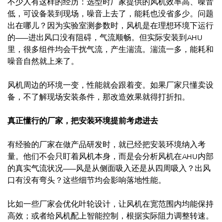
不少人有这样的经历：选型时厂家提供的风机效率高、噪音
低，可设备装到现场，噪音上去了，能耗也没省多少。问题
出在哪儿？因为实验室测参数时，风机是在理想环境下运行
的——进出风口没有阻碍，气流顺畅。但实际安装到AHU
里，很多组件均会干扰气流，产生湍流。湍流一多，能耗和
噪音自然就上来了。
风机周边的环境一变，性能就会跟着变。如果厂家只懂卖设
备，不了解现场安装条件，那改造效果就得打折扣。
真正懂行的厂家，把安装环境提前考虑进去
有经验的厂家在做产品研发时，就已经把安装环境纳入考
量。他们不会只盯着风机本身，而是会分析风机在AHU内部
的真实气流状况——风是从侧面吸入还是从四周吸入？出风
口有没有弯头？这些细节均会影响落地性能。
比如一些厂家会优化叶轮设计，让风机在宽范围内均能保持
高效；或者给风机配上智能控制，根据实际阻力调整转速。