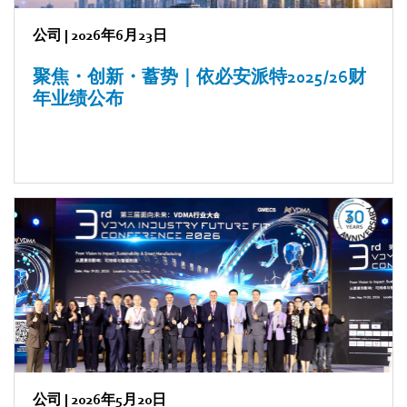
公司
|
2026年6月23日
聚焦・创新・蓄势｜依必安派特2025/26财
年业绩公布
公司
|
2026年5月20日