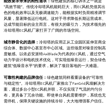
能效要求带来的刚性需求：
绿色建筑的核心诉求之一就是
“高效节能”。传统冷却塔风机能耗巨大，而EC风机凭借其出
色的电机效率以及无极调速能力，能根据实时负荷精准调节
风量，显著降低运行电耗。这对于寻求降低长期运营成本、
达成节能目标的业主而言，有很大的吸引力，为技术领先的
冷却塔用EC风机厂家打开了广阔的市场空间。
城市静音化的选择：
冷却塔的应用正从工业园区延伸至商业
综合体、数据中心甚至市中心区域。这些场景对噪音控制高
度敏感。以依必安派特AxiBlade为代表的EC风机，通过空气
动力学设计和电机技术优化，可实现低噪音运行，契合绿色
建筑“低噪音水平”的要求，解决了项目落地的一大难题。
可靠性构建的品牌信任：
绿色建筑同样看重设备的“可靠性
与稳定性”。冷却塔用EC风机厂家推出了FanGrid风墙解决方
案，通过多台小型EC风机并联，不仅实现了气流的均匀分
布，更具备了冗余功能。即使单台风机需要维护，系统也无
需停机，保障关键设施的持续冷却，大大地增强客户信任。