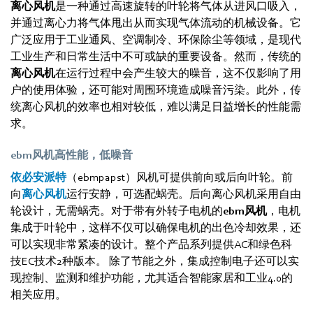
离心风机
是一种通过高速旋转的叶轮将气体从进风口吸入，
并通过离心力将气体甩出从而实现气体流动的机械设备。它
广泛应用于工业通风、空调制冷、环保除尘等领域，是现代
工业生产和日常生活中不可或缺的重要设备。然而，传统的
离心风机
在运行过程中会产生较大的噪音，这不仅影响了用
户的使用体验，还可能对周围环境造成噪音污染。此外，传
统离心风机的效率也相对较低，难以满足日益增长的性能需
求。
ebm风机高性能，低噪音
依必安派特
（ebmpapst）风机可提供前向或后向叶轮。前
向
离心风机
运行安静，可选配蜗壳。后向离心风机采用自由
轮设计，无需蜗壳。对于带有外转子电机的
ebm风机
，电机
集成于叶轮中，这样不仅可以确保电机的出色冷却效果，还
可以实现非常紧凑的设计。整个产品系列提供AC和绿色科
技EC技术2种版本。 除了节能之外，集成控制电子还可以实
现控制、监测和维护功能，尤其适合智能家居和工业4.0的
相关应用。