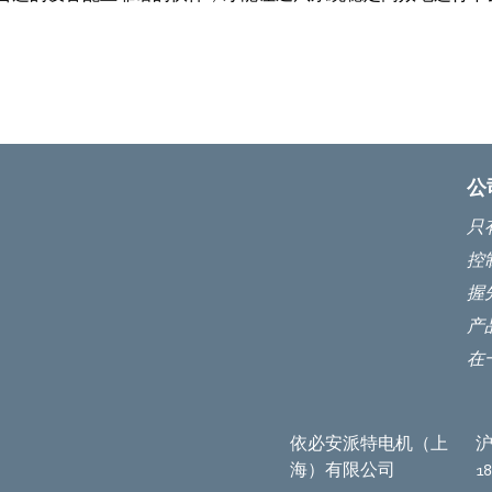
公
只
控
握
产
在
依必安派特电机（上
沪
海）有限公司
1