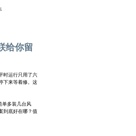
手
联给你留
平时运行只用了六
停下来等着修。这
简单多装几台风
案到底好在哪？值