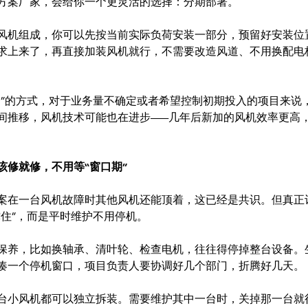
方案厂家，会给你一个更灵活的选择：分期部署。
风机组成，你可以先按当前实际负荷安装一部分，预留好安装位
求上来了，再直接加装风机就行，不需要改造风道、不用换配电
资”的方式，对于业务量不确定或者希望控制初期投入的项目来说
间推移，风机技术可能也在进步——几年后新加的风机效率更高
该修就修，不用等“窗口期”
案在一台风机故障时其他风机还能顶着，这已经是共识。但真正
撑住”，而是平时维护不用停机。
保养，比如换轴承、清叶轮、检查电机，往往得停掉整台设备。
凑一个停机窗口，项目负责人要协调好几个部门，折腾好几天。
台小风机都可以独立拆装。需要维护其中一台时，关掉那一台就