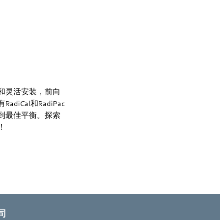
和灵活安装，前向
al和RadiPac
到最佳平衡。探索
！
司