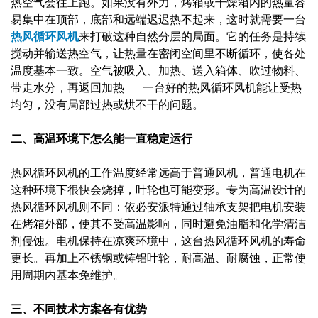
热空气会往上跑。如果没有外力，烤箱或干燥箱内的热量容
易集中在顶部，底部和远端迟迟热不起来，这时就需要一台
热风循环风机
来打破这种自然分层的局面。它的任务是持续
搅动并输送热空气，让热量在密闭空间里不断循环，使各处
温度基本一致。空气被吸入、加热、送入箱体、吹过物料、
带走水分，再返回加热——一台好的热风循环风机能让受热
均匀，没有局部过热或烘不干的问题。
二、高温环境下怎么能一直稳定运行
热风循环风机的工作温度经常远高于普通风机，普通电机在
这种环境下很快会烧掉，叶轮也可能变形。专为高温设计的
热风循环风机则不同：依必安派特通过轴承支架把电机安装
在烤箱外部，使其不受高温影响，同时避免油脂和化学清洁
剂侵蚀。电机保持在凉爽环境中，这台热风循环风机的寿命
更长。再加上不锈钢或铸铝叶轮，耐高温、耐腐蚀，正常使
用周期内基本免维护。
三、不同技术方案各有优势