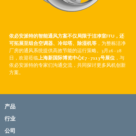
依必安派特的智能通风方案不仅局限于洁净室FFU，还
可拓展至组合空调器、冷却塔、除湿机等
，为整栋洁净
厂房的通风系统提供高效节能的运行策略。3月26 - 28
日，欢迎莅临
上海新国际博览中心E7 - 7113号展位
，与
依必安派特的专家们沟通交流，共同探讨更多风机创新
方案。
产品
行业
公司