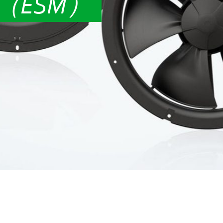
（ESM）