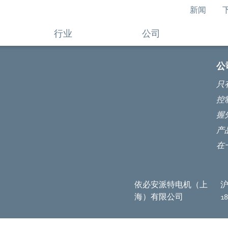
新闻
行业
公司
公
只
控
握
产
在
依必安派特电机（上
沪
海）有限公司
1