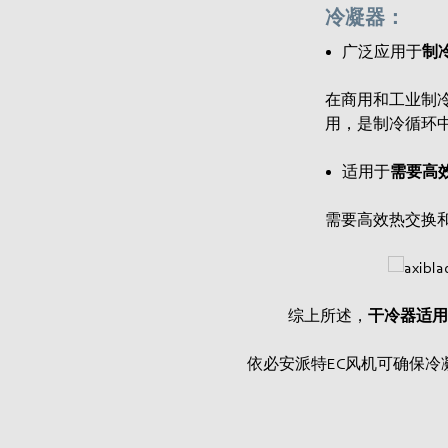
冷凝器：
两种类型：
广泛应用于
制
‣ 空气冷凝器：通过风机引入空气，与制冷剂进
在商用和工业制
‣ 水冷冷凝器：通过水作为冷却介质，通常与冷
用，是制冷循环
适用于
需要高
需要高效热交换
综上所述，
干冷器适用
依必安派特EC风机可确保