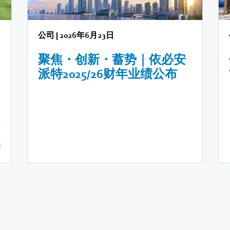
公司
|
2026年6月23日
聚焦・创新・蓄势｜依必安
派特2025/26财年业绩公布
1