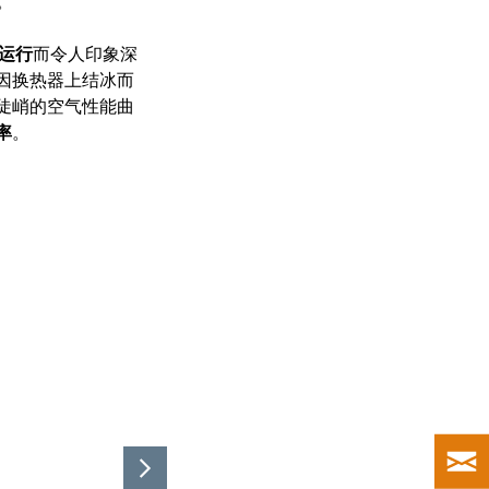
。
运行
而令人印象深
因换热器上结冰而
陡峭的空气性能曲
率
。