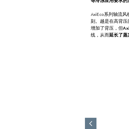
等冷冻应用要求的产品—轴
AxiEco系列轴流
刻。越是在高背压
增加了背压，但
A
线，从而
延长了蒸