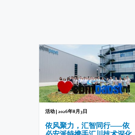
活动
|
2026年8月3日
依风聚力，汇智同行——依
必安派特携手汇川技术深化