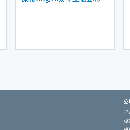
1
公
只
控
握