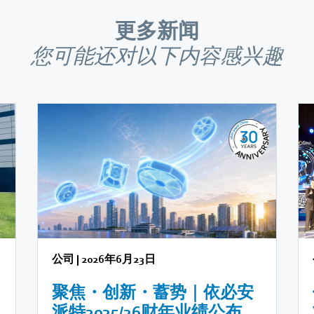
更多新闻
您可能还对以下内容感兴趣
公司
|
2026年6月23日
聚焦・创新・蓄势｜依必安
派特2025/26财年业绩公布