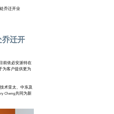
事处乔迁开业
处乔迁开
目前依必安派特在
于为客户提供更为
气技术亚太、中东及
y Cheng共同为新