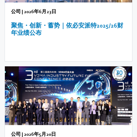
公司
|
2026年6月23日
聚焦・创新・蓄势｜依必安派特2025/26财
年业绩公布
公司
|
2026年5月20日