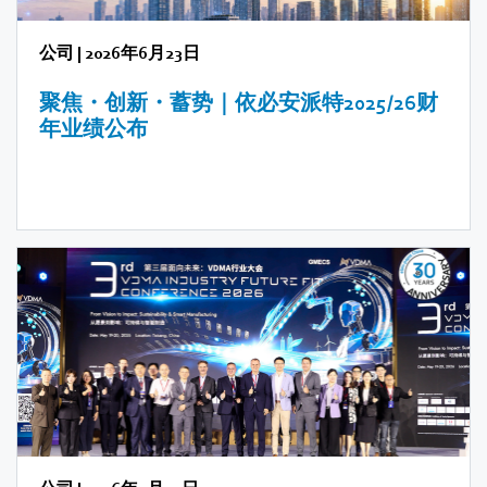
公司
|
2026年6月23日
聚焦・创新・蓄势｜依必安派特2025/26财
年业绩公布