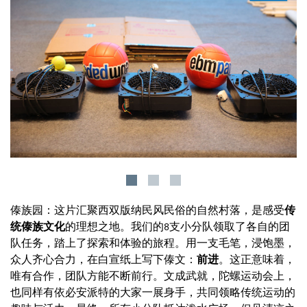
傣族园：这片汇聚西双版纳民风民俗的自然村落，是感受
传
统傣族文化
的理想之地。我们的8支小分队领取了各自的团
队任务，踏上了探索和体验的旅程。用一支毛笔，浸饱墨，
众人齐心合力，在白宣纸上写下傣文：
前进
。这正意味着，
唯有合作，团队方能不断前行。文成武就，陀螺运动会上，
也同样有依必安派特的大家一展身手，共同领略传统运动的