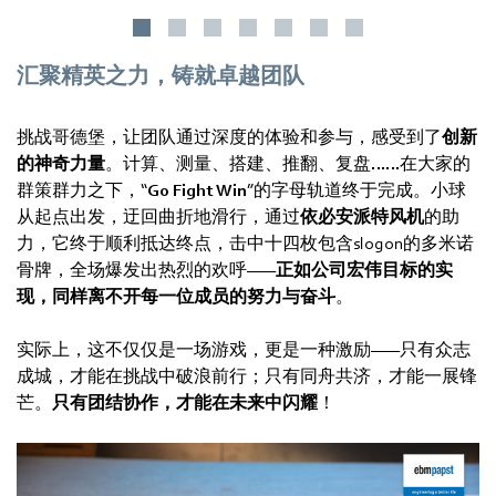
汇聚精英之力，铸就卓越团队
挑战哥德堡，让团队通过深度的体验和参与，感受到了
创新
的神奇力量
。计算、测量、搭建、推翻、复盘……在大家的
群策群力之下，“
Go Fight Win
”的字母轨道终于完成。小球
从起点出发，迂回曲折地滑行，通过
依必安派特风机
的助
力，它终于顺利抵达终点，击中十四枚包含slogon的多米诺
骨牌，全场爆发出热烈的欢呼——
正如公司宏伟目标的实
现，同样离不开每一位成员的努力与奋斗
。
实际上，这不仅仅是一场游戏，更是一种激励——只有众志
成城，才能在挑战中破浪前行；只有同舟共济，才能一展锋
芒。
只有团结协作，才能在未来中闪耀
！