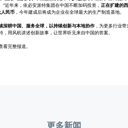
。”近年来，依必安派特集团在中国不断加码投资，
正在扩建的
元人民币
，今年建成后将成为企业在全球最大的生产制造基地。
续深耕中国、服务全球，以持续创新与本地协作
，为更多行业带
特，用风机讲述创新故事，让世界听见来自中国的答案。
查看完整报道。
更多新闻