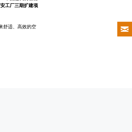
西安工厂三期扩建项
来舒适、高效的空