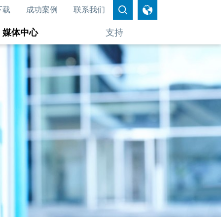
下载
成功案例
联系我们
媒体中心
支持