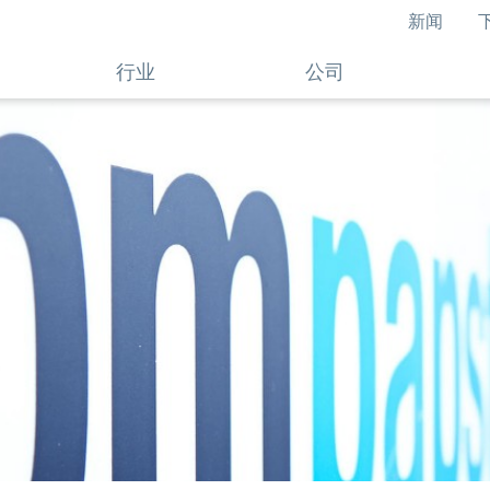
新闻
行业
公司