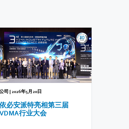
公司
|
2026年5月20日
依必安派特亮相第三届
VDMA行业大会