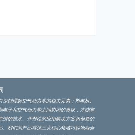
司
有深刻理解空气动力学的相关元素：即电机、
制电子和空气动力学之间协同的奥秘，才能掌
先进的技术、开创性的应用解决方案和创新的
品。我们的产品将这三大核心领域巧妙地融合