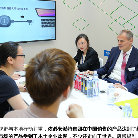
视野与本地行动并重，
依必安派特集团在中国销售的产品达到了约
市场的产品受到了本土企业欢迎，不少还走向了世界。
唐博提到