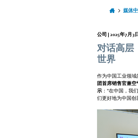
媒体中
公司 |
2025年7月3
对话高层
世界
作为中国工业领域
团首席销售官兼空气
示
：“在中国，我
们更好地为中国创