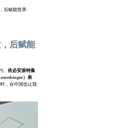
，后赋能世界
发，后赋能
约。
依必安派特集
nberger）表
同时，在中国也让我