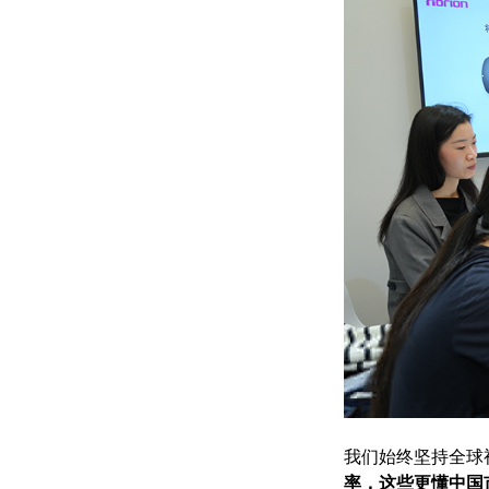
我们始终坚持全球
率，这些更懂中国