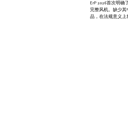
ErP 2026首
完整风机。缺少其
品，在法规意义上