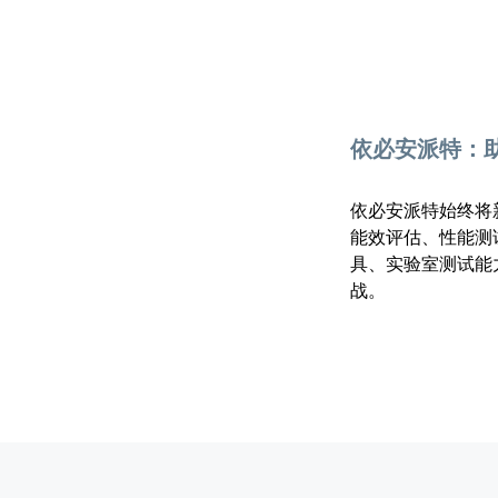
依必安派特：助力
依必安派特始终将
能效评估、性能测
具、实验室测试能
战。