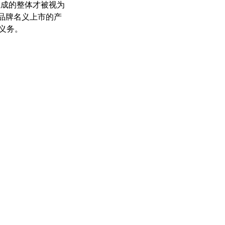
机组成的整体才被视为
品牌名义上市的产
义务。