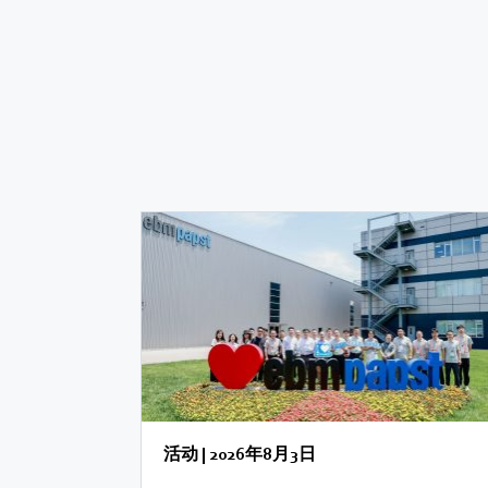
活动
|
2026年8月3日