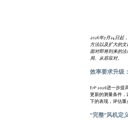
2026年7月24
方法以及扩大的文
面对即将到来的法规
局、从容应对。
效率要求升级
ErP 2026进
更新的测量条件，
下的表现，评估重
“完整”风机定