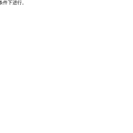
条件下进行。