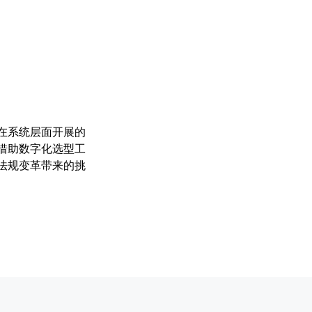
在系统层面开展的
借助数字化选型工
法规变革带来的挑