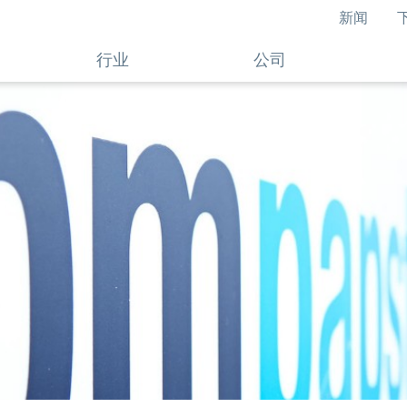
新闻
行业
公司