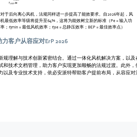
对于后向离心风机，法规同样进一步提高了能效要求。自2026年起，风
机最低效率等级将提升至64%，这将为能效树立新的标准（Pe = 输入功
率；ηmin = 最低风机效率；ηse = 总静压效率；BEP = 最佳效率点）
客户从容应对ErP 2026
新规理解与技术创新紧密结合。通过一体化风机解决方案，以及
试和技术文档管理，助力客户实现更加顺畅的法规过渡。此外，
力以及专业技术支持，依必安派特帮助客户提前布局，从容应对