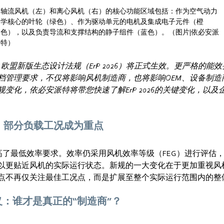
轴流风机（左）和离心风机（右）的核心功能区域包括：作为空气动力
学核心的叶轮（绿色）、作为驱动单元的电机及集成电子元件（橙
色），以及负责导流和支撑结构的静子组件（蓝色）。（图片|依必安派
特）
日起，欧盟新版生态设计法规（ErP 2026）将正式生效。更严格的
档管理要求，不仅将影响风机制造商，也将影响OEM、设备制造
变化，依必安派特将带您快速了解ErP 2026的关键变化，以
：部分负载工况成为重点
一步提高了最低效率要求。效率仍采用风机效率等级（FEG）进行评
以更贴近风机的实际运行状态。新规的一大变化在于更加重视风
点不再仅关注最佳工况点，而是扩展至整个实际运行范围内的整
义：谁才是真正的“制造商”？