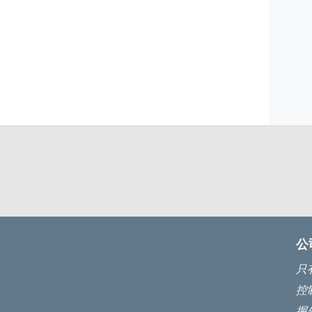
公
只
控
握