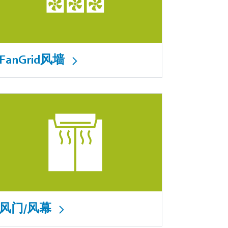
FanGrid风墙
风门/风幕