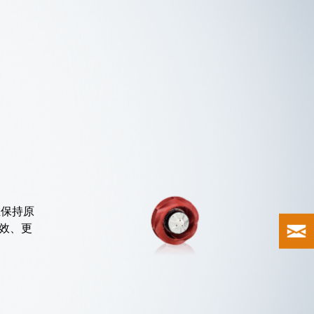
RadiCal DC
在保持原
效、更
更多内容